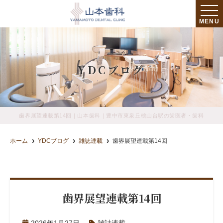
MENU
YDCブログ
歯界展望連載第14回｜山本歯科｜豊中市東泉丘桃山台駅の歯医者・歯科
ホーム
YDCブログ
雑誌連載
歯界展望連載第14回
歯界展望連載第14回