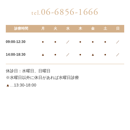
06-6856-1666
tel.
診療時間
月
火
水
木
金
土
日
09:00-12:30
●
●
／
●
●
●
／
14:00-18:30
▲
●
／
●
▲
●
／
休診日：水曜日、日曜日
※水曜日以外に休日があれば水曜日診療
▲
…13:30-18:00