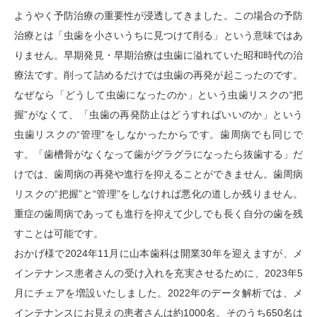
ようやく予防治療の重要性が浸透してきました。この場合の予防
治療とは「虫歯を小さいうちに見つけて削る」という意味ではあ
りません。早期発見・早期治療は虫歯に溢れていた昭和時代の治
療法です。削って詰めるだけでは虫歯の再発が起こったのです。
なぜなら「どうして虫歯になったのか」という虫歯リスクの“把
握”がなくて、「虫歯の再発防止はどうすればいいのか」という
虫歯リスクの“管理”をしなかったからです。歯周病でも同じで
す。「歯槽骨がなくなって歯がグラグラになったら抜歯する」だ
けでは、歯周病の再発や進行を抑えることができません。歯周病
リスクの“把握”と“管理”をしなければ悪化の道しか残りません。
重症の歯周病であっても進行を抑えて少しでも長く自分の歯を残
すことは可能です。
おかげ様で2024年11月に山本歯科は開業30年を迎えますが、メ
インテナンス患者さんの受け入れを充実させるために、2023年5
月にチェアを増設いたしました。2022年のデータ解析では、メ
インテナンスにお見えの患者さんは約1000名。そのうち650名は