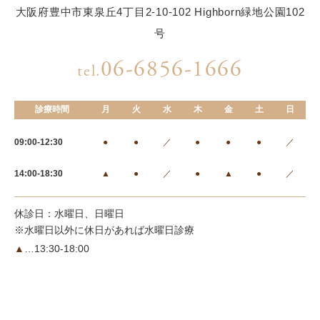
大阪府豊中市東泉丘4丁目2-10-102 Highborn緑地公園102
号
06-6856-1666
tel.
診療時間
月
火
水
木
金
土
日
09:00-12:30
●
●
／
●
●
●
／
14:00-18:30
▲
●
／
●
▲
●
／
休診日：水曜日、日曜日
※水曜日以外に休日があれば水曜日診療
▲
…13:30-18:00