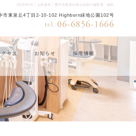
2026年3月｜山本歯科｜豊中市東泉丘桃山台駅の歯医者・歯科
市東泉丘4丁目2-10-102 Highborn緑地公園102号
06-6856-1666
tel.
アクセス
お知らせ
採用情報
Access
News
Recruit