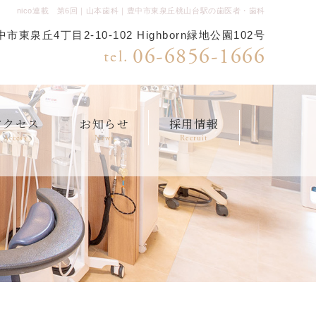
nico連載 第6回｜山本歯科｜豊中市東泉丘桃山台駅の歯医者・歯科
市東泉丘4丁目2-10-102 Highborn緑地公園102号
06-6856-1666
tel.
アクセス
お知らせ
採用情報
Access
News
Recruit