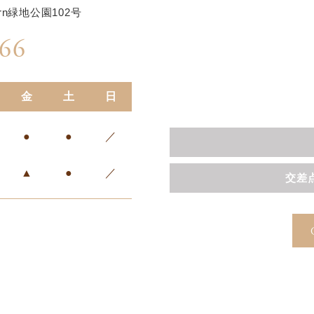
orn緑地公園102号
66
金
土
日
●
●
／
▲
●
／
交差