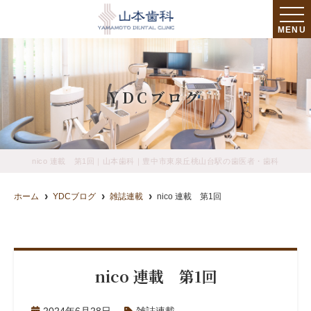
MENU
YDCブログ
nico 連載 第1回｜山本歯科｜豊中市東泉丘桃山台駅の歯医者・歯科
ホーム
YDCブログ
雑誌連載
nico 連載 第1回
nico 連載 第1回